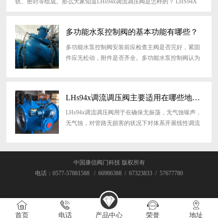
轨、密封等组成。那么大家知道LHs94x调流调压阀是怎样的？ LHS94X
调流调压阀是一种能调节流量同时也可以调整压力，在工艺与设计上，调
流调压阀采用活塞式设计，更加灵活体现出了，调流即调压的效率。它是
多功能水泵控制阀的基本功能有哪些？
水利控制阀中功能最强、压力最稳定的一种控制阀。
多功能水泵控制阀安装前应检查主阀是否完好，紧固
件应无松动，附件是否齐全。多功能水泵控制阀认为
按多功能水泵控制阀的安装图进行安装。那么大家知
道多功能水泵控制阀的基本功能有哪些？
LHs94x调流调压阀主要适用在哪些地方？
LHs94x调流调压阀用于在确保无振荡，无气蚀噪声，
无气蚀，对管路无损害的状况下对体系开展线性调流
或安稳减压。3.电动阀门的故障诊断和处理的智能
化。
中国康信阀门科技 版权所有
电话：0577-57881588 / 66986388 / 67323833 / 57677780
首页
电话
产品中心
荣誉
地址